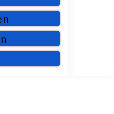
en
en